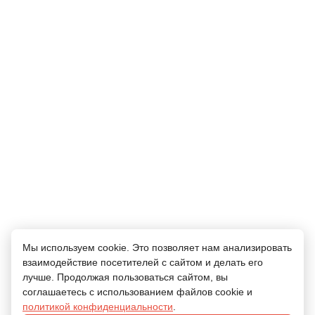
Адрес заведения:
1. УЛ. МОЛОДЕЖНАЯ, ДОМ 14А2. УЛ. МОЛОДЕЖНАЯ 14А (2 ЭТАЖ) ПУНКТ
ВЫДАЧИ С СОБОЙ
Телефоны:
+7 (965) 419-00-00
+7 (903) 753-11-11
ДОБАВИТЬ ОТЗЫВ
ОТЗЫВЫ
ФРАНШИЗА
Мы используем cookie. Это позволяет нам анализировать
ВАКАНСИИ
ДРУГИЕ КАФЕ
взаимодействие посетителей с сайтом и делать его
лучше. Продолжая пользоваться сайтом, вы
ПОЛИТИКА ОБРАБОТКИ
ПЕРСОНАЛЬНЫХ ДАННЫХ
соглашаетесь с использованием файлов cookie и
политикой конфиденциальности
.